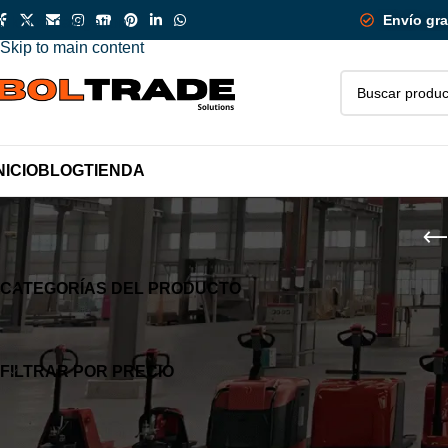
 limitado!
¡Des
Envío gra
Skip to navigation
Skip to main content
NICIO
BLOG
TIENDA
CATEGORÍAS DEL PRODUCTO
Inicio
/
Carretillas 
Los apiladores son 
FILTRAR POR PRECIO
movimiento y la or
APIL
eficiente en almace
MAN