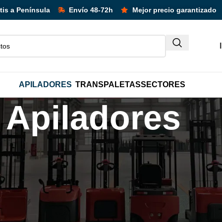
cuentos adicionales en unidades y packs!
tis a Península
Envío 48-72h
Mejor precio garantizado
APILADORES
TRANSPALETAS
SECTORES
Apiladores
elevadoras
/
Apiladores
herramientas esenciales en el ámbito logístico y de manejo de m
ganización de cargas pesadas, estos equipos permiten levantar,
ADORES
APILADORES SEMI-
nes, fábricas o centros de distribución.
UALES
ELÉCTRICOS