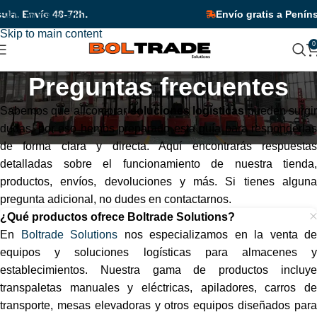
to por tiempo limitado!
a. Envío 48-72h.
¡Descuentos adicionales en unidades y
Envío gratis a Penínsul
Skip to navigation
Skip to main content
0
Preguntas frecuentes
Sabemos que al comprar
soluciones logísticas
pueden surgi
dudas, por eso hemos preparado esta guía para responderlas
de forma clara y directa. Aquí encontrarás respuestas
detalladas sobre el funcionamiento de nuestra tienda,
productos, envíos, devoluciones y más. Si tienes alguna
pregunta adicional, no dudes en contactarnos.
¿Qué productos ofrece Boltrade Solutions?
En
Boltrade Solutions
nos especializamos en la venta de
equipos y soluciones logísticas para almacenes y
establecimientos.
Nuestra gama de productos incluy
transpaletas manuales y eléctricas, apiladores, carros de
transporte, mesas elevadoras y otros equipos diseñados para