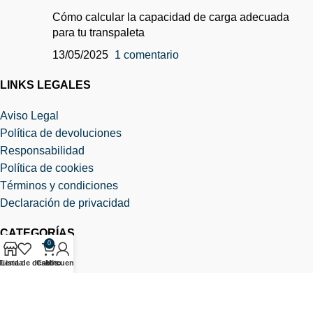
Cómo calcular la capacidad de carga adecuada
para tu transpaleta
13/05/2025
1 comentario
LINKS LEGALES
Aviso Legal
Política de devoluciones
Responsabilidad
Política de cookies
Términos y condiciones
Declaración de privacidad
CATEGORÍAS
0
Apiladores
Tienda
Lista de deseos
Carrito
Mi cuenta
Apiladores manuales
Apiladores eléctricos