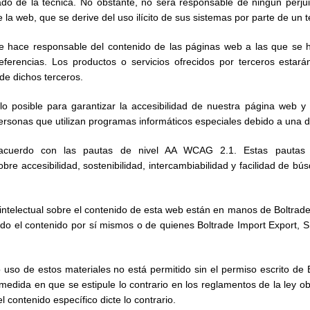
ado de la técnica. No obstante, no será responsable de ningún perjuic
e la web, que se derive del uso ilícito de sus sistemas por parte de un t
se hace responsable del contenido de las páginas web a las que se 
eferencias. Los productos o servicios ofrecidos por terceros estará
de dichos terceros.
o posible para garantizar la accesibilidad de nuestra página web y 
ersonas que utilizan programas informáticos especiales debido a una 
 acuerdo con las pautas de nivel AA WCAG 2.1. Estas pautas
re accesibilidad, sostenibilidad, intercambiabilidad y facilidad de bús
ntelectual sobre el contenido de esta web están en manos de Boltrade
do el contenido por sí mismos o de quienes Boltrade Import Export, S
ro uso de estos materiales no está permitido sin el permiso escrito de 
 medida en que se estipule lo contrario en los reglamentos de la ley ob
 contenido específico dicte lo contrario.