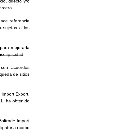
io, directo y/o
ercero.
hace referencia
n sujetos a los
para mejorarla
discapacidad.
 son acuerdos
queda de sitios
 Import Export,
.L. ha obtenido
Boltrade Import
ligatoria (como