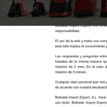
No nos responsabilizamos de la
resultantes de problemas caus
interrupciones o fallos. Al uti
obligatorios. Por cualquier pér
Boltrade Import Export, S.L. o 
responsabilidad.
El uso de la web y todos sus comp
esta web implica el conocimiento 
Las respuestas y preguntas sobre
tratadas de la misma manera que
máximo de 1 mes. En el caso de
máximo de 3 meses.
Cualquier dato personal que nos p
de acuerdo con nuestra declaració
Boltrade Import Export, S.L. hará
uso ilícito. Boltrade Import Expor