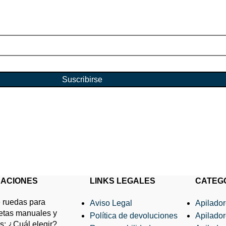
clusivas!
Suscribirse
lizará de acuerdo con nuestra
política de privacidad
.
CACIONES
LINKS LEGALES
CATEG
 ruedas para
Aviso Legal
Apilado
letas manuales y
Política de devoluciones
Apilado
as: ¿Cuál elegir?