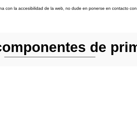
ma con la accesibilidad de la web, no dude en ponerse en contacto con
 componentes de prim
ÍSTRATE Y CONÉCTATE A
LTRADE SOLUTIONS!
obtén un 20€ de descuento en tu primer pedido y acceso a