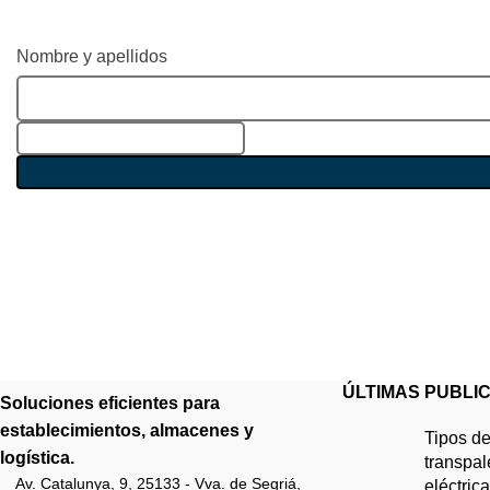
promociones ex
Nombre y apellidos
Se uti
ÚLTIMAS PUBLI
Soluciones eficientes para
establecimientos, almacenes y
Tipos de
logística.
transpa
Av. Catalunya, 9, 25133 - Vva. de Segriá,
eléctric