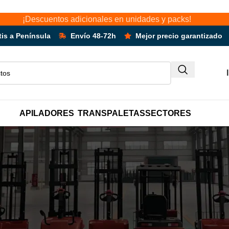
cionales en unidades y packs!
tis a Península
Envío 48-72h
Mejor precio garantizado
APILADORES
TRANSPALETAS
SECTORES
 de responsab
ompromete a mantener esta web actualizada y precisa. Si, a pesar de t
 le agradeceríamos que nos lo hiciera saber. Por favor, indique en qué 
visaremos lo antes posible. Por favor, envíe su duda por correo 