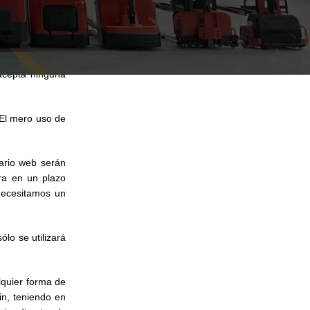
e las pérdidas
Internet, como
mero de campos
orcionadas por
acepta ninguna
 El mero uso de
lario web serán
ra en un plazo
necesitamos un
lo se utilizará
lquier forma de
in, teniendo en