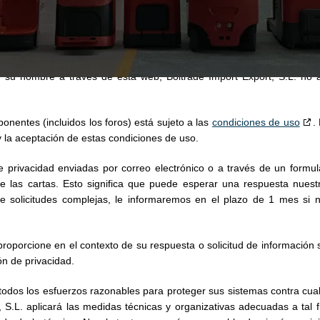
s pérdidas derivadas de inexactitudes o datos incompletos, ni d
ados o inherentes a la difusión de la información a través de 
lizar formularios web, nos esforzamos por limitar al mínimo el nú
dida sufrida como resultado del uso de datos, consejos o ideas prop
en su nombre a través de esta web, Boltrade Import Export, S.L. no 
onentes (incluidos los foros) está sujeto a las
condiciones de uso
.
y la aceptación de estas condiciones de uso.
 privacidad enviadas por correo electrónico o a través de un formu
 las cartas. Esto significa que puede esperar una respuesta nuest
 solicitudes complejas, le informaremos en el plazo de 1 mes si 
roporcione en el contexto de su respuesta o solicitud de información só
n de privacidad.
 todos los esfuerzos razonables para proteger sus sistemas contra cua
t, S.L. aplicará las medidas técnicas y organizativas adecuadas a tal f