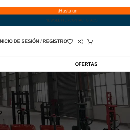
¡Hasta un 40% de descuento por tiempo limitado!
NEWSLETTER
CONTACTO
FAQS
INICIO DE SESIÓN / REGISTRO
OFERTAS
ilidad
odo, encontrara
parte de la web
electrónico a: