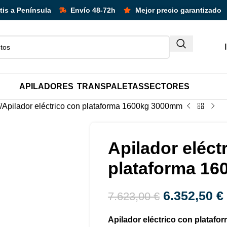
y packs!
¡Hasta 
tis a Península
Envío 48-72h
Mejor precio garantizado
APILADORES
TRANSPALETAS
SECTORES
Apilador eléctrico con plataforma 1600kg 3000mm
Apilador eléct
plataforma 1
6.352,50
€
7.623,00
€
Apilador eléctrico con platafo