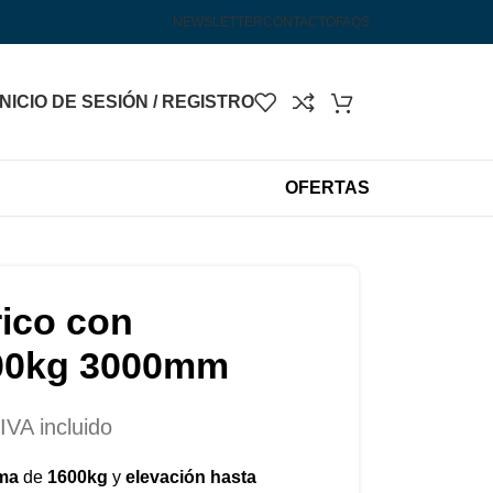
un 40% de descuento por tiempo limitado!
NEWSLETTER
CONTACTO
FAQS
INICIO DE SESIÓN / REGISTRO
OFERTAS
rico con
600kg 3000mm
IVA incluido
rma
de
1600kg
y
elevación hasta