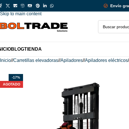
¡Descuentos adicionales en unidades 
Envío gra
Skip to navigation
Skip to main content
NICIO
BLOG
TIENDA
Inicio
/
Carretillas elevadoras
/
Apiladores
/
Apiladores eléctricos
/
-17%
AGOTADO