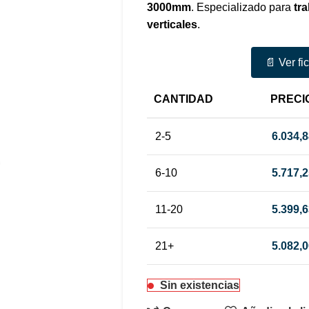
3000mm
. Especializado para
tr
verticales
.
📄 Ver fi
CANTIDAD
PRECI
2-5
6.034,
6-10
5.717,
11-20
5.399,
21+
5.082,
Sin existencias