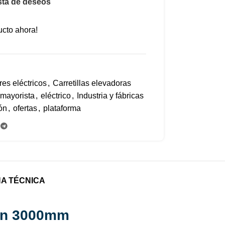
ista de deseos
ucto ahora!
res eléctricos
,
Carretillas elevadoras
 mayorista
,
eléctrico
,
Industria y fábricas
ión
,
ofertas
,
plataforma
HA TÉCNICA
ión 3000mm