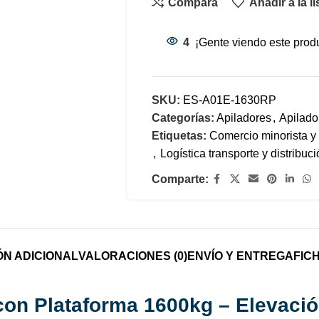
Compara
Añadir a la l
4
¡Gente viendo este prod
SKU:
ES-A01E-1630RP
Categorías:
Apiladores
,
Apilado
Etiquetas:
Comercio minorista y
,
Logística transporte y distribuc
Comparte:
ÓN ADICIONAL
VALORACIONES (0)
ENVÍO Y ENTREGA
FIC
 con Plataforma 1600kg – Elevac