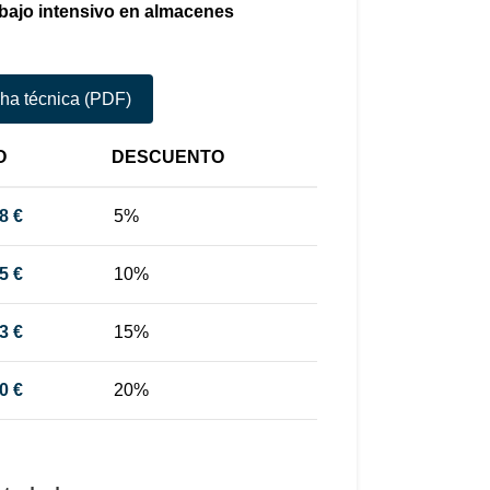
abajo intensivo en almacenes
cha técnica (PDF)
O
DESCUENTO
88
€
5%
25
€
10%
63
€
15%
00
€
20%