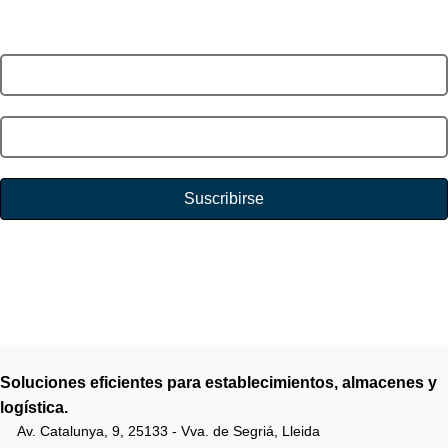
¡Suscríbete y obtén un 20€ de descuento en tu primer pedido y
acceso a promociones exclusivas!
Suscribirse
Se utilizará de acuerdo con nuestra
política de privacidad
.
Soluciones eficientes para establecimientos, almacenes y
logística.
Av. Catalunya, 9, 25133 - Vva. de Segriá, Lleida