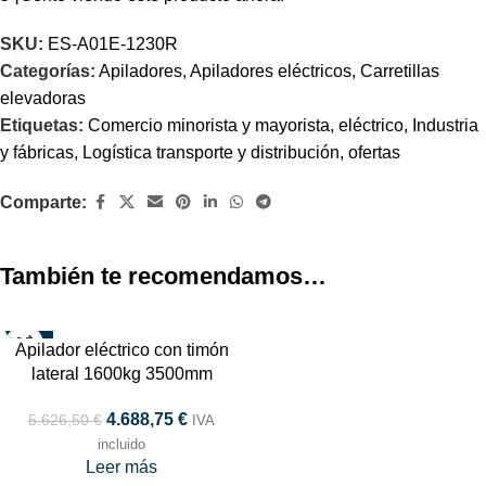
SKU:
ES-A01E-1230R
Categorías:
Apiladores
,
Apiladores eléctricos
,
Carretillas
elevadoras
Etiquetas:
Comercio minorista y mayorista
,
eléctrico
,
Industria
y fábricas
,
Logística transporte y distribución
,
ofertas
Comparte:
También te recomendamos…
-17%
Apilador eléctrico con timón
AGOTADO
lateral 1600kg 3500mm
TOP
4.688,75
€
5.626,50
€
IVA
incluido
Leer más