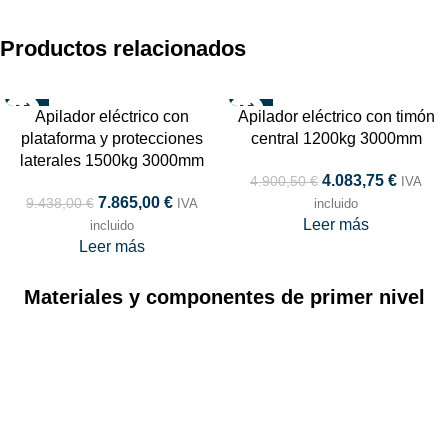
Productos relacionados
-17%
-17%
Apilador eléctrico con
Apilador eléctrico con timón
AGOTADO
AGOTADO
plataforma y protecciones
central 1200kg 3000mm
TOP
laterales 1500kg 3000mm
4.083,75
€
4.900,50
€
IVA
7.865,00
€
9.438,00
€
IVA
incluido
Leer más
incluido
Leer más
Materiales y componentes de primer nivel
¡REGÍSTRATE Y CONÉCTATE A BOLTRADE
SOLUTIONS!