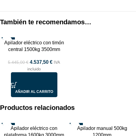
También te recomendamos…
-17%
Apilador eléctrico con timón
TOP
central 1500kg 3500mm
4.537,50
€
5.445,00
€
IVA
incluido
AÑADIR AL CARRITO
Productos relacionados
-17%
-17%
Apilador eléctrico con
Apilador manual 500kg
AGOTADO
AGOTADO
plataforma 1600kg 3000mm
1200mm