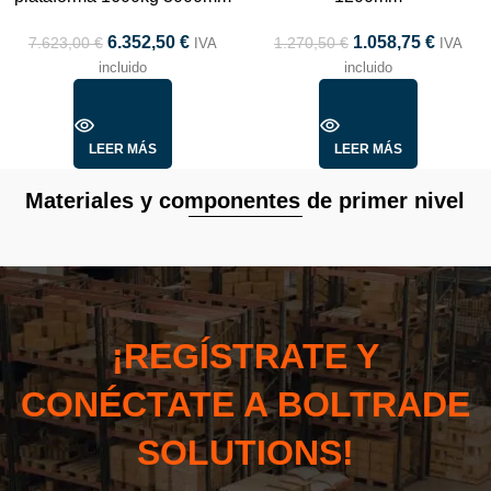
6.352,50
€
1.058,75
€
7.623,00
€
1.270,50
€
IVA
IVA
incluido
incluido
LEER MÁS
LEER MÁS
Materiales y componentes de primer nivel
¡REGÍSTRATE Y
CONÉCTATE A BOLTRADE
SOLUTIONS!