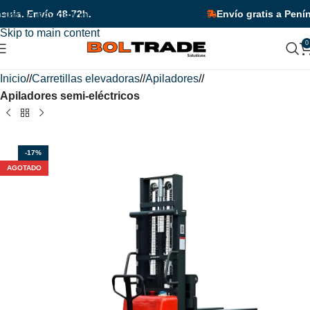
nto por tiempo limitado!
¡Descuentos adicionales en unidades 
la. Envío 48-72h.
Envío gratis a Penínsu
Skip to navigation
Skip to main content
0
Inicio
/
Carretillas elevadoras
/
Apiladores
/
Apiladores semi-eléctricos
-17%
AGOTADO