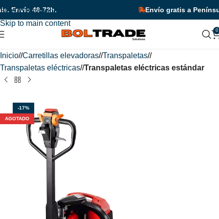
o por tiempo limitado!
¡Descuentos adicionales en unidades y 
 Envío 48-72h.
Envío gratis a Península.
Skip to navigation
Skip to main content
0
Inicio
/
Carretillas elevadoras
/
Transpaletas
/
Transpaletas eléctricas
/
Transpaletas eléctricas estándar
-17%
AGOTADO