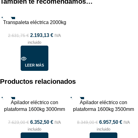
También te recomendamos…
-17%
Transpaleta eléctrica 2000kg
AGOTADO
2.193,13
€
2.631,75
€
IVA
incluido
LEER MÁS
Productos relacionados
-17%
-17%
Apilador eléctrico con
Apilador eléctrico con
AGOTADO
AGOTADO
plataforma 1600kg 3000mm
plataforma 1600kg 3500mm
TOP
6.352,50
€
6.957,50
€
7.623,00
€
8.349,00
€
IVA
IVA
incluido
incluido