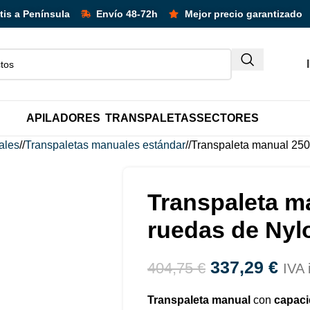
tos adicionales en unidades y packs!
tis a Península
Envío 48-72h
Mejor precio garantizado
APILADORES
TRANSPALETAS
SECTORES
ales
/
Transpaletas manuales estándar
/
Transpaleta manual 250
Transpaleta m
ruedas de Nyl
337,29
€
404,75
€
IVA 
Transpaleta manual
con
capaci