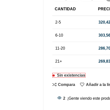
CANTIDAD
PREC
2-5
320,4
6-10
303,5
11-20
286,7
21+
269,8
Sin existencias
Compara
Añadir a la l
2
¡Gente viendo este prod