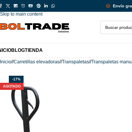
itado!
¡Descuen
Envío gra
Skip to navigation
Skip to main content
NICIO
BLOG
TIENDA
Inicio
/
Carretillas elevadoras
/
Transpaletas
/
Transpaletas manu
-17%
AGOTADO