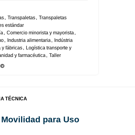
as
,
Transpaletas
,
Transpaletas
es estándar
ía
,
Comercio minorista y mayorista
,
mo
,
Industria alimentaria
,
Indústria
a y fábricas
,
Logística transporte y
nidad y farmacéutica
,
Taller
HA TÉCNICA
 Movilidad para Uso