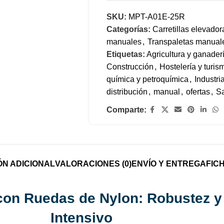
SKU:
MPT-A01E-25R
Categorías:
Carretillas elevador
manuales
,
Transpaletas manual
Etiquetas:
Agricultura y ganader
Construcción
,
Hostelería y turis
química y petroquímica
,
Industri
distribución
,
manual
,
ofertas
,
Sa
Comparte:
ÓN ADICIONAL
VALORACIONES (0)
ENVÍO Y ENTREGA
FIC
con Ruedas de Nylon: Robustez y
Intensivo