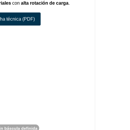
iales
con
alta rotación de carga
.
cha técnica (PDF)
in báscula definida