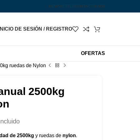
¡Hasta un 40% de descuento por tiempo lim
NEWSLETTER
CONTACTO
FAQS
INICIO DE SESIÓN / REGISTRO
OFERTAS
0kg ruedas de Nylon
anual 2500kg
on
incluido
dad de 2500kg
y ruedas de
nylon
.