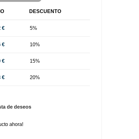
IO
DESCUENTO
2
€
5%
6
€
10%
0
€
15%
3
€
20%
ista de deseos
ucto ahora!