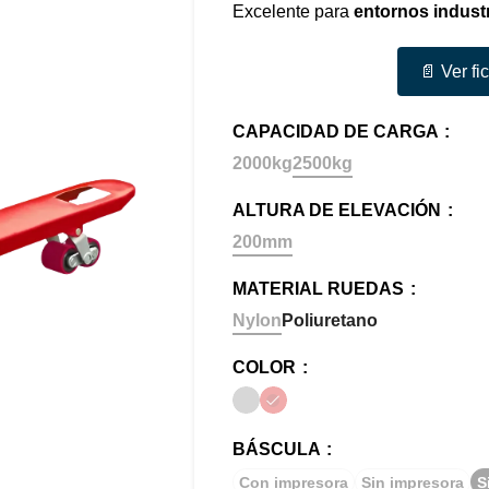
Excelente para
entornos industr
📄 Ver fi
CAPACIDAD DE CARGA
2000kg
2500kg
ALTURA DE ELEVACIÓN
200mm
MATERIAL RUEDAS
Nylon
Poliuretano
COLOR
BÁSCULA
Con impresora
Sin impresora
S