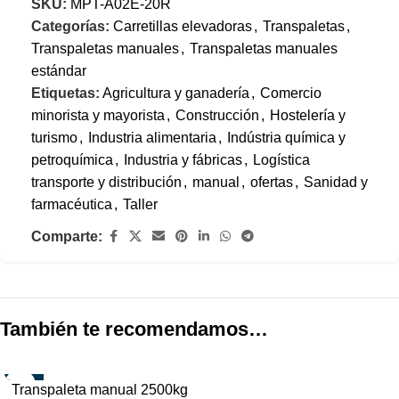
SKU:
MPT-A02E-20R
Categorías:
Carretillas elevadoras
,
Transpaletas
,
Transpaletas manuales
,
Transpaletas manuales
estándar
Etiquetas:
Agricultura y ganadería
,
Comercio
minorista y mayorista
,
Construcción
,
Hostelería y
turismo
,
Industria alimentaria
,
Indústria química y
petroquímica
,
Industria y fábricas
,
Logística
transporte y distribución
,
manual
,
ofertas
,
Sanidad y
farmacéutica
,
Taller
Comparte:
También te recomendamos…
-17%
Transpaleta manual 2500kg