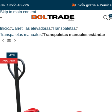
o por tiempo limitado!
¡Descuentos adicionales en unidades y 
. Envío 48-72h.
Envío gratis a Península
Skip to navigation
Skip to main content
0
Inicio
/
Carretillas elevadoras
/
Transpaletas
/
Transpaletas manuales
/
Transpaletas manuales estándar
-17%
AGOTADO