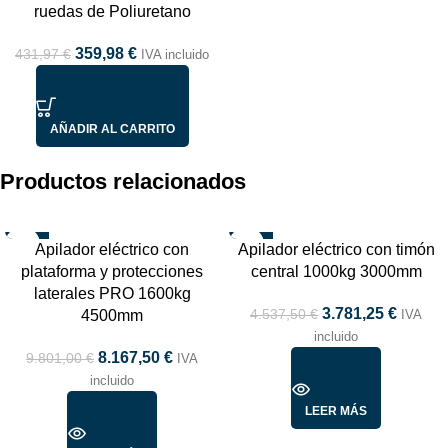
TOP
ruedas de Poliuretano
359,98
€
431,97
€
IVA incluido
AÑADIR AL CARRITO
Productos relacionados
-17%
-17%
Apilador eléctrico con
Apilador eléctrico con timón
AGOTADO
AGOTADO
plataforma y protecciones
central 1000kg 3000mm
TOP
TOP
laterales PRO 1600kg
3.781,25
€
4.537,50
€
4500mm
IVA
incluido
8.167,50
€
9.801,00
€
IVA
incluido
LEER MÁS